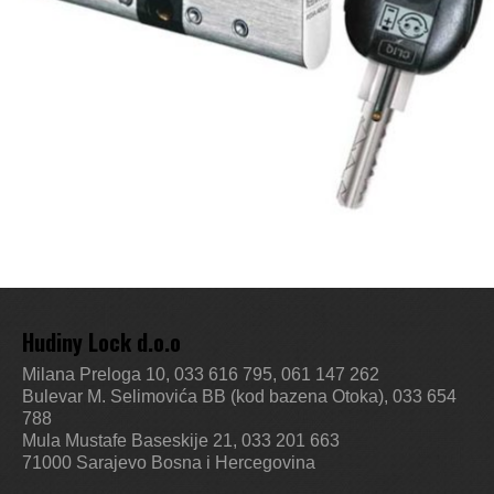
Hudiny Lock d.o.o
Milana Preloga 10, 033 616 795, 061 147 262
Bulevar M. Selimovića BB (kod bazena Otoka), 033 654
788
Mula Mustafe Baseskije 21, 033 201 663
71000 Sarajevo
Bosna i Hercegovina