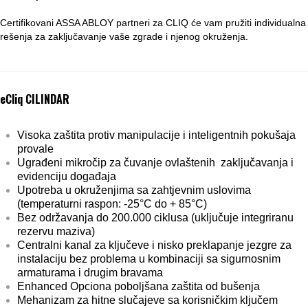
Certifikovani ASSA ABLOY partneri za CLIQ će vam pružiti individualna
rešenja za zaključavanje
vaše zgrade i njenog
okruženja.
eCliq CILINDAR
Visoka zaštita protiv manipulacije i inteligentnih pokušaja
provale
Ugrađeni mikročip za čuvanje ovlaštenih zaključavanja i
evidenciju događaja
Upotreba u okruženjima sa zahtjevnim uslovima
(temperaturni raspon: -25°C do + 85°C)
Bez održavanja do 200.000 ciklusa (uključuje integriranu
rezervu maziva)
Centralni kanal za ključeve i nisko preklapanje jezgre za
instalaciju bez problema u kombinaciji sa sigurnosnim
armaturama i drugim bravama
Enhanced Opciona poboljšana zaštita od bušenja
Mehanizam za hitne slučajeve sa korisničkim ključem