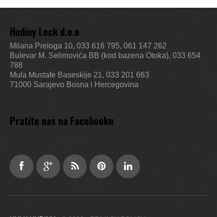
Hudiny Lock d.o.o
Milana Preloga 10, 033 616 795, 061 147 262
Bulevar M. Selimovića BB (kod bazena Otoka), 033 654
788
Mula Mustafe Baseskije 21, 033 201 663
71000 Sarajevo
Bosna i Hercegovina
Pratite nas na Facebooku