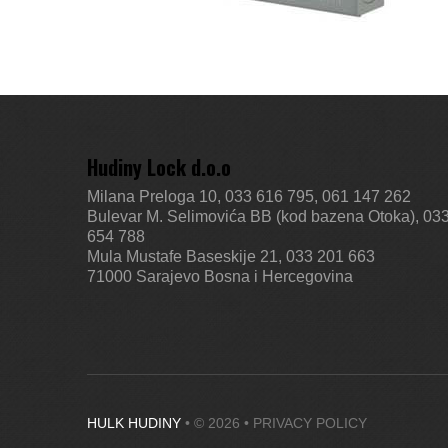
Hudiny Lock d.o.o
Milana Preloga 10, 033 616 795, 061 147 262
Bulevar M. Selimovića BB (kod bazena Otoka), 03
654 788
Mula Mustafe Baseskije 21, 033 201 663
71000 Sarajevo
Bosna i Hercegovina
HULK HUDINY
• © 2026 •
PRIVACY POLICY