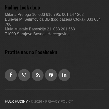
Hudiny Lock d.o.o
Milana Preloga 10, 033 616 795, 061 147 262
Bulevar M. Selimovića BB (kod bazena Otoka), 033 654
788
Mula Mustafe Baseskije 21, 033 201 663
71000 Sarajevo
Bosna i Hercegovina
Pratite nas na Facebooku
HULK HUDINY
• © 2026 •
PRIVACY POLICY