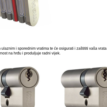
laznim i sporednim vratima te će osigurati i zaštititi vaša vrata
ost na hrđu i produljuje radni vijek.