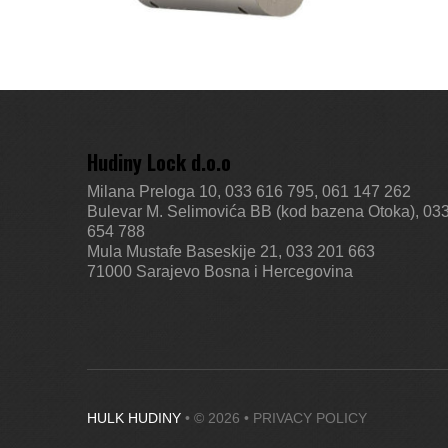
Hudiny Lock d.o.o
Milana Preloga 10, 033 616 795, 061 147 262
Bulevar M. Selimovića BB (kod bazena Otoka), 03
654 788
Mula Mustafe Baseskije 21, 033 201 663
71000 Sarajevo
Bosna i Hercegovina
HULK HUDINY
• © 2026 •
PRIVACY POLICY