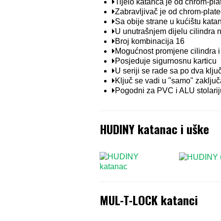
Tijelo katanca je od chrom-pla
Zabravljivač je od chrom-plate
Sa obije strane u kućištu kata
U unutrašnjem dijelu cilindra n
Broj kombinacija 16
Mogućnost promjene cilindra i 
Posjeduje sigurnosnu karticu
U seriji se rade sa po dva klju
Ključ se vadi u "samo" zaključ
Pogodni za PVC i ALU stolariju
HUDINY katanac i uške
MUL-T-LOCK katanci