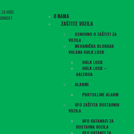
E ZA VAŠU
O NAMA
GURNOST
ZAŠTITE VOZILA
OSNOVNO O ZAŠTITI ZA
VOZILA
MEHANIČKA BLOKADA
VOLANA HULK LOCK
HULK LOCK
HULK LOCK –
GALERIJA
ALARMI
PARTOLLINE ALARM
UFO ZAŠTITA DOSTAVNIH
VOZILA
UFO KATANACI ZA
DOSTAVNA VOZILA
UFO KATANCI ZA