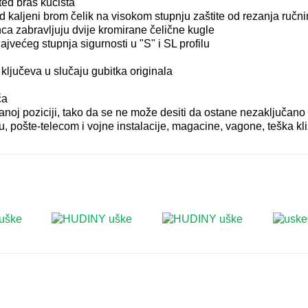
ted bras kućišta
d kaljeni brom čelik na visokom stupnju zaštite od rezanja ručn
nca zabravljuju dvije kromirane čelične kugle
ajvećeg stupnja sigurnosti u "S" i SL profilu
ključeva u slučaju gubitka originala
ča
anoj poziciji, tako da se ne može desiti da ostane nezaključano
, pošte-telecom i vojne instalacije, magacine, vagone, teška kl