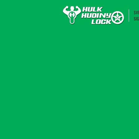
SV
SI