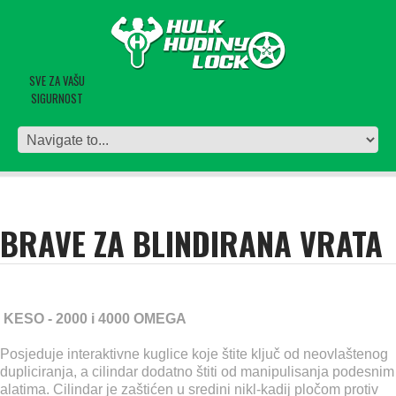
SVE ZA VAŠU
SIGURNOST
BRAVE ZA BLINDIRANA VRATA
KESO - 2000 i 4000 OMEGA
Posjeduje interaktivne kuglice koje štite ključ od neovlaštenog
dupliciranja, a cilindar dodatno štiti od manipulisanja podesnim
alatima. Cilindar je zaštićen u sredini nikl-kadij pločom protiv