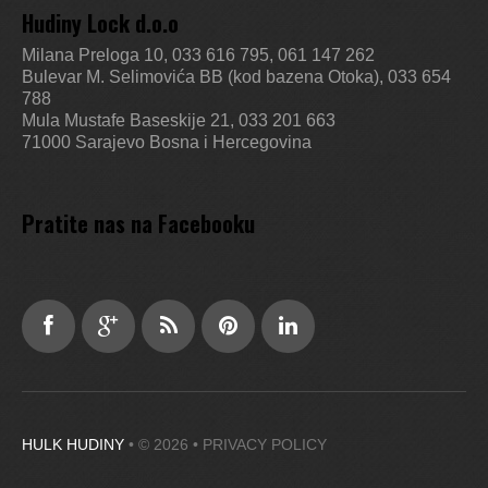
Hudiny Lock d.o.o
Milana Preloga 10, 033 616 795, 061 147 262
Bulevar M. Selimovića BB (kod bazena Otoka), 033 654
788
Mula Mustafe Baseskije 21, 033 201 663
71000 Sarajevo
Bosna i Hercegovina
Pratite nas na Facebooku
HULK HUDINY
• © 2026 •
PRIVACY POLICY