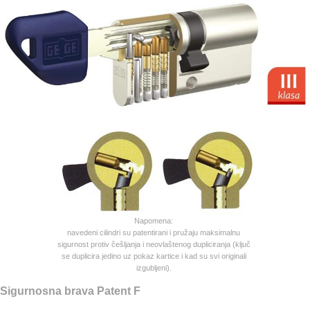
Napomena:
navedeni cilindri su patentirani i pružaju maksimalnu
sigurnost protiv češljanja i neovlaštenog dupliciranja (ključ
se duplicira jedino uz pokaz kartice i kad su svi originali
izgubljeni).
Sigurnosna brava
Patent F