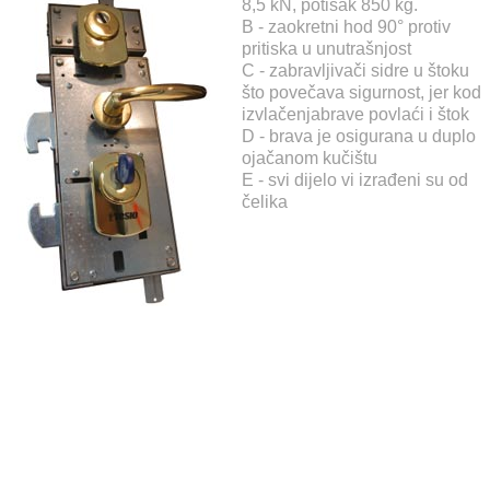
8,5 kN, potisak 850 kg.
B - zaokretni hod 90° protiv
pritiska u unutrašnjost
C - zabravljivači sidre u štoku
što povečava sigurnost, jer kod
izvlačenjabrave povlaći i štok
D - brava je osigurana u duplo
ojačanom kučištu
E - svi dijelo vi izrađeni su od
čelika