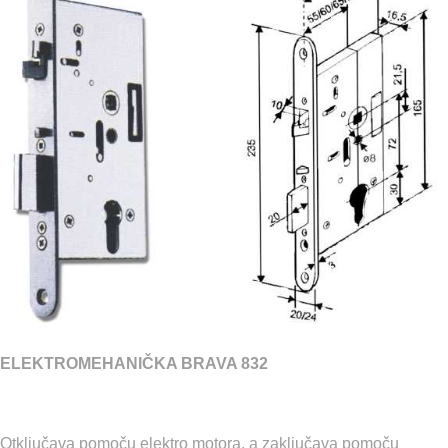
ELEKTROMEHANIČKA BRAVA 832
Otključava pomoču elektro motora, a zaključava pomoču