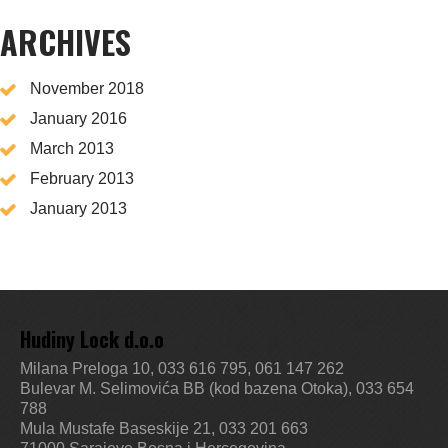
ARCHIVES
November 2018
January 2016
March 2013
February 2013
January 2013
Hudiny Lock d.o.o
Milana Preloga 10, 033 616 795, 061 147 262
Bulevar M. Selimovića BB (kod bazena Otoka), 033 654
788
Mula Mustafe Baseskije 21, 033 201 663