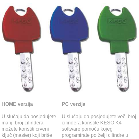
HOME verzija
PC verzija
U slučaju da posjedujete
U slučaju da posjedujete veči broj
manji broj cilindera
cilindera koristite KESO K4
možete koristiti crveni
software pomoču kojeg
ključ (master) koji briše
programirate po želji cilindre u