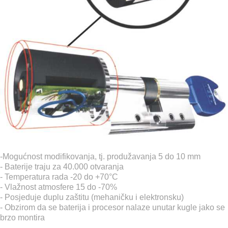
-Mogućnost modifikovanja, tj. produžavanja 5 do 10 mm
- Baterije traju za 40.000 otvaranja
- Temperatura rada -20 do +70°C
- Vlažnost atmosfere 15 do -70%
- Posjeduje duplu zaštitu (mehaničku i elektronsku)
- Obzirom da se baterija i procesor nalaze unutar kugle jako se
brzo montira