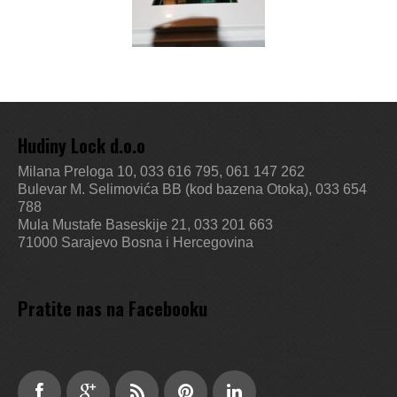
Hudiny Lock d.o.o
Milana Preloga 10, 033 616 795, 061 147 262
Bulevar M. Selimovića BB (kod bazena Otoka), 033 654
788
Mula Mustafe Baseskije 21, 033 201 663
71000 Sarajevo
Bosna i Hercegovina
Pratite nas na Facebooku