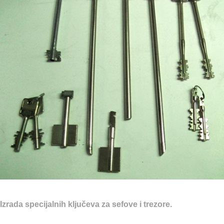
Izrada specijalnih ključeva za sefove i trezore.