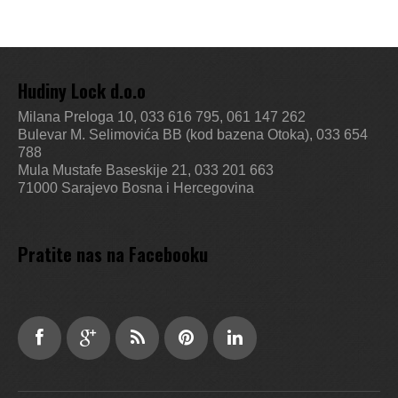
Hudiny Lock d.o.o
Milana Preloga 10, 033 616 795, 061 147 262
Bulevar M. Selimovića BB (kod bazena Otoka), 033 654
788
Mula Mustafe Baseskije 21, 033 201 663
71000 Sarajevo
Bosna i Hercegovina
Pratite nas na Facebooku