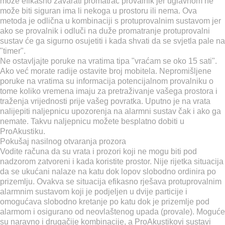
može efikasno zavarati promatrač provalnik jer uglavnom ne
može biti siguran ima li nekoga u prostoru ili nema. Ova
metoda je odlična u kombinaciji s protuprovalnim sustavom jer
ako se provalnik i odluči na duže promatranje protuprovalni
sustav će ga sigurno osujetiti i kada shvati da se svjetla pale na
"timer".
Ne ostavljajte poruke na vratima tipa "vraćam se oko 15 sati".
Ako već morate radije ostavite broj mobitela. Nepromišljene
poruke na vratima su informacija potencijalnom provalniku o
tome koliko vremena imaju za pretraživanje vašega prostora i
traženja vrijednosti prije vašeg povratka. Uputno je na vrata
nalijepiti naljepnicu upozorenja na alarmni sustav čak i ako ga
nemate. Takvu naljepnicu možete besplatno dobiti u
ProAkustiku.
Pokušaj nasilnog otvaranja prozora
Vodite računa da su vrata i prozori koji ne mogu biti pod
nadzorom zatvoreni i kada koristite prostor. Nije rijetka situacija
da se ukućani nalaze na katu dok lopov slobodno ordinira po
prizemlju. Ovakva se situacija efikasno rješava protuprovalnim
alarmnim sustavom koji je podjeljen u dvije particije i
omogućava slobodno kretanje po katu dok je prizemlje pod
alarmom i osigurano od neovlaštenog upada (provale). Moguće
su naravno i drugačije kombinacije, a ProAkustikovi sustavi