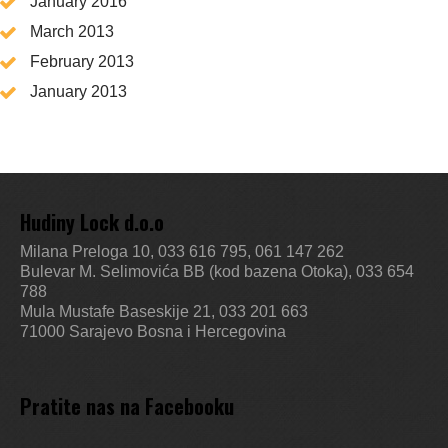
January 2016
March 2013
February 2013
January 2013
Hudiny Lock d.o.o
Milana Preloga 10, 033 616 795, 061 147 262
Bulevar M. Selimovića BB (kod bazena Otoka), 033 654
788
Mula Mustafe Baseskije 21, 033 201 663
71000 Sarajevo
Bosna i Hercegovina
Pratite nas na Facebooku