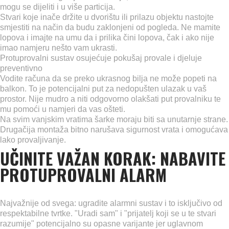
mogu se dijeliti i u više particija.
Stvari koje inače držite u dvorištu ili prilazu objektu nastojte
smjestiti na način da budu zaklonjeni od pogleda. Ne mamite
lopova i imajte na umu da i prilika čini lopova, čak i ako nije
imao namjeru nešto vam ukrasti.
Protuprovalni sustav osujećuje pokušaj provale i djeluje
preventivno
Vodite računa da se preko ukrasnog bilja ne može popeti na
balkon. To je potencijalni put za nedopušten ulazak u vaš
prostor. Nije mudro a niti odgovorno olakšati put provalniku te
mu pomoći u namjeri da vas ošteti.
Na svim vanjskim vratima šarke moraju biti sa unutarnje strane.
Drugačija montaža bitno narušava sigurnost vrata i omogućava
lako provaljivanje.
UČINITE VAŽAN KORAK: NABAVITE
PROTUPROVALNI ALARM
Najvažnije od svega: ugradite alarmni sustav i to isključivo od
respektabilne tvrtke. "Uradi sam" i "prijatelj koji se u te stvari
razumije" potencijalno su opasne varijante jer uglavnom