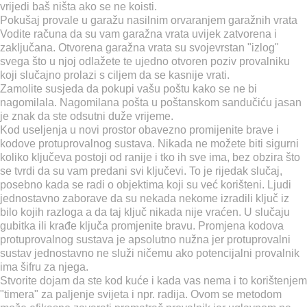
vrijedi baš ništa ako se ne koisti.
Pokušaj provale u garažu nasilnim orvaranjem garažnih vrata
Vodite računa da su vam garažna vrata uvijek zatvorena i
zaključana. Otvorena garažna vrata su svojevrstan "izlog"
svega što u njoj odlažete te ujedno otvoren poziv provalniku
koji slučajno prolazi s ciljem da se kasnije vrati.
Zamolite susjeda da pokupi vašu poštu kako se ne bi
nagomilala. Nagomilana pošta u poštanskom sandučiću jasan
je znak da ste odsutni duže vrijeme.
Kod useljenja u novi prostor obavezno promijenite brave i
kodove protuprovalnog sustava. Nikada ne možete biti sigurni
koliko ključeva postoji od ranije i tko ih sve ima, bez obzira što
se tvrdi da su vam predani svi ključevi. To je rijedak slučaj,
posebno kada se radi o objektima koji su već korišteni. Ljudi
jednostavno zaborave da su nekada nekome izradili ključ iz
bilo kojih razloga a da taj ključ nikada nije vraćen. U slučaju
gubitka ili krađe ključa promjenite bravu. Promjena kodova
protuprovalnog sustava je apsolutno nužna jer protuprovalni
sustav jednostavno ne služi ničemu ako potencijalni provalnik
ima šifru za njega.
Stvorite dojam da ste kod kuće i kada vas nema i to korištenjem
"timera" za paljenje svijeta i npr. radija. Ovom se metodom