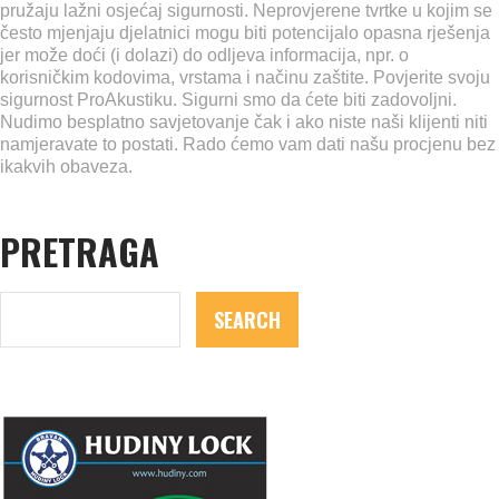
pružaju lažni osjećaj sigurnosti. Neprovjerene tvrtke u kojim se
često mjenjaju djelatnici mogu biti potencijalo opasna rješenja
jer može doći (i dolazi) do odljeva informacija, npr. o
korisničkim kodovima, vrstama i načinu zaštite. Povjerite svoju
sigurnost ProAkustiku. Sigurni smo da ćete biti zadovoljni.
Nudimo besplatno savjetovanje čak i ako niste naši klijenti niti
namjeravate to postati. Rado ćemo vam dati našu procjenu bez
ikakvih obaveza.
PRETRAGA