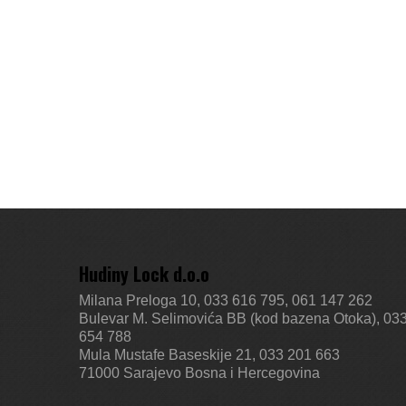
Hudiny Lock d.o.o
Milana Preloga 10, 033 616 795, 061 147 262
Bulevar M. Selimovića BB (kod bazena Otoka), 03
654 788
Mula Mustafe Baseskije 21, 033 201 663
71000 Sarajevo
Bosna i Hercegovina