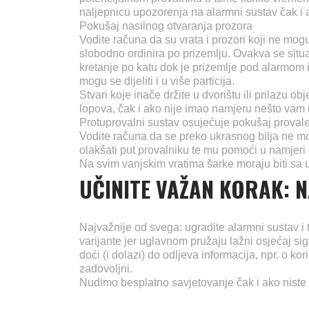
naljepnicu upozorenja na alarmni sustav čak i
Pokušaj nasilnog otvaranja prozora
Vodite računa da su vrata i prozori koji ne mogu
slobodno ordinira po prizemlju. Ovakva se situ
kretanje po katu dok je prizemlje pod alarmom 
mogu se dijeliti i u više particija.
Stvari koje inače držite u dvorištu ili prilazu 
lopova, čak i ako nije imao namjeru nešto vam u
Protuprovalni sustav osujećuje pokušaj provale
Vodite računa da se preko ukrasnog bilja ne mo
olakšati put provalniku te mu pomoći u namjeri 
Na svim vanjskim vratima šarke moraju biti sa 
UČINITE VAŽAN KORAK: 
Najvažnije od svega: ugradite alarmni sustav i to
varijante jer uglavnom pružaju lažni osjećaj si
doći (i dolazi) do odljeva informacija, npr. o k
zadovoljni.
Nudimo besplatno savjetovanje čak i ako niste 