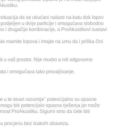
Akustiku.
ka situacija da se ukućani nalaze na katu dok lopov
 podjeljen u dvije particije i omogućava slobodno
o i drugačije kombinacije, a ProAkustikovi sustavi
 Ne mamite lopova i imajte na umu da i prilika čini
k u vaš prostor. Nije mudro a niti odgovorno
ata i omogućava lako provaljivanje.
 se u te stvari razumije" potencijalno su opasne
i mogu biti potencijalo opasna rješenja jer može
urnost ProAkustiku. Sigurni smo da ćete biti
ašu procjenu bez ikakvih obaveza.