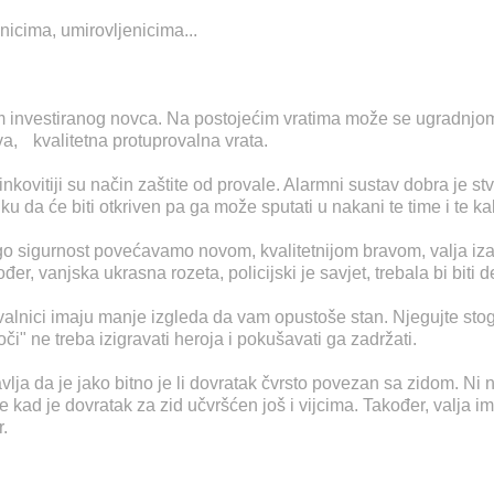
icima, umirovljenicima...
inom investiranog novca. Na postojećim vratima može se ugradnjo
ava, kvalitetna protuprovalna vrata.
kovitiji su način zaštite od provale. Alarmni sustav dobra je st
u da će biti otkriven pa ga može sputati u nakani te time i te ka
sigurnost povećavamo novom, kvalitetnijom bravom, valja izabra
đer, vanjska ukrasna rozeta, policijski je savjet, trebala bi biti 
ovalnici imaju manje izgleda da vam opustoše stan. Njegujte s
oči" ne treba izigravati heroja i pokušavati ga zadržati.
lja da je jako bitno je li dovratak čvrsto povezan sa zidom. Ni n
d je dovratak za zid učvršćen još i vijcima. Također, valja ima
.