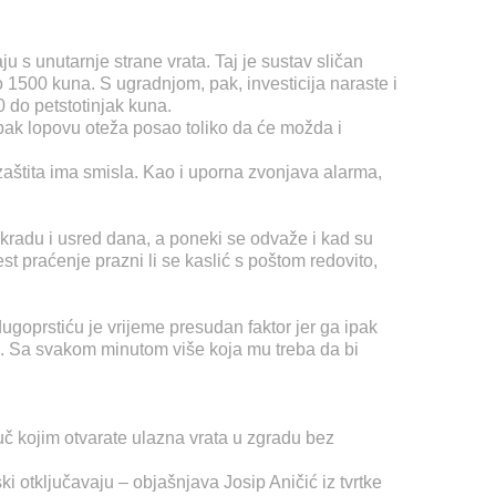
u s unutarnje strane vrata. Taj je sustav sličan
 1500 kuna. S ugradnjom, pak, investicija naraste i
0 do petstotinjak kuna.
 ipak lopovu oteža posao toliko da će možda i
zaštita ima smisla. Kao i uporna zvonjava alarma,
a kradu i usred dana, a poneki se odvaže i kad su
st praćenje prazni li se kaslić s poštom redovito,
dugoprstiću je vrijeme presudan faktor jer ga ipak
u. Sa svakom minutom više koja mu treba da bi
juč kojim otvarate ulazna vrata u zgradu bez
ki otključavaju – objašnjava Josip Aničić iz tvrtke