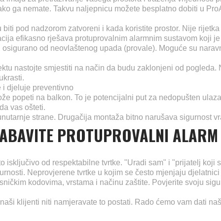
 ako ga nemate. Takvu naljepnicu možete besplatno dobiti u Pro
 biti pod nadzorom zatvoreni i kada koristite prostor. Nije rijet
acija efikasno rješava protuprovalnim alarmnim sustavom koji je
i osigurano od neovlaštenog upada (provale). Moguće su naravn
objektu nastojte smjestiti na način da budu zaklonjeni od pogleda.
krasti.
 i djeluje preventivno
že popeti na balkon. To je potencijalni put za nedopušten ulaza
da vas ošteti.
unutarnje strane. Drugačija montaža bitno narušava sigurnost vr
NABAVITE PROTUPROVALNI ALARM
 isključivo od respektabilne tvrtke. "Uradi sam" i "prijatelj koji
gurnosti. Neprovjerene tvrtke u kojim se često mjenjaju djelatnic
orisničkim kodovima, vrstama i načinu zaštite. Povjerite svoju sig
naši klijenti niti namjeravate to postati. Rado ćemo vam dati n