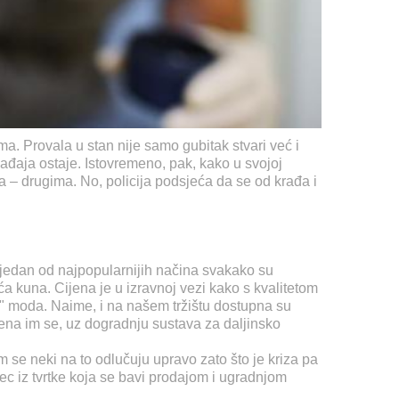
a. Provala u stan nije samo gubitak stvari već i
gađaja ostaje. Istovremeno, pak, kako u svojoj
đa – drugima. No, policija podsjeća da se od krađa i
a jedan od najpopularnijih načina svakako su
ća kuna. Cijena je u izravnoj vezi kako s kvalitetom
ti" moda. Naime, i na našem tržištu dostupna su
ena im se, uz dogradnju sustava za daljinsko
m se neki na to odlučuju upravo zato što je kriza pa
ec iz tvrtke koja se bavi prodajom i ugradnjom