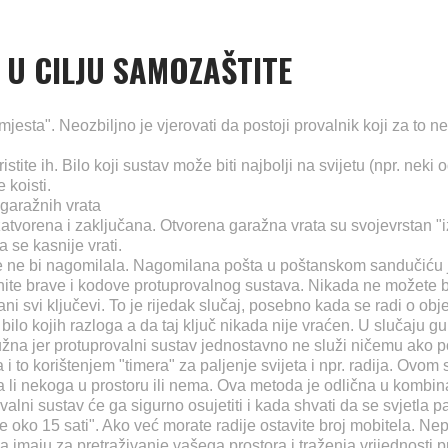
U CILJU SAMOZAŠTITE
jesta". Neozbiljno je vjerovati da postoji provalnik koji za to ne
ristite ih. Bilo koji sustav može biti najbolji na svijetu (npr. nek
 koisti.
garažnih vrata
atvorena i zaključana. Otvorena garažna vrata su svojevrstan "i
a se kasnije vrati.
 ne bi nagomilala. Nagomilana pošta u poštanskom sandučiću j
te brave i kodove protuprovalnog sustava. Nikada ne možete biti 
ni svi ključevi. To je rijedak slučaj, posebno kada se radi o obj
ilo kojih razloga a da taj ključ nikada nije vraćen. U slučaju g
na jer protuprovalni sustav jednostavno ne služi ničemu ako pot
i to korištenjem "timera" za paljenje svijeta i npr. radija. Ov
a li nekoga u prostoru ili nema. Ova metoda je odlična u kombin
alni sustav će ga sigurno osujetiti i kada shvati da se svjetla pa
e oko 15 sati". Ako već morate radije ostavite broj mobitela. Ne
imaju za pretraživanje vašega prostora i traženja vrijednosti pri