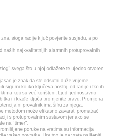
 zna, stoga radije ključ povjerite susjedu, a po
i od naših najkvalitetnijih alarmnih protuprovalnih
zlog" svega što u njoj odlažete te ujedno otvoren
asan je znak da ste odsutni duže vrijeme.
sigurni koliko ključeva postoji od ranije i tko ih
ektima koji su već korišteni. Ljudi jednostavno
ubitka ili krađe ključa promjenite bravu. Promjena
encijalni provalnik ima šifru za njega.
om se metodom može efikasno zavarati promatrač
aciji s protuprovalnim sustavom jer ako se
le na "timer".
promišljene poruke na vratima su informacija
je vašeg povratka. Uputno je na vrata nalijepiti