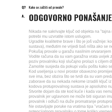
Q?
Kako se zaštiti od provale?
ODGOVORNO PONAŠANJE 
A.
Nikada ne sakrivajte ključ od objekta na "tajna m
potrebi mu uzvratite istom uslugom.
Ugradite kvalitetne brave i što je još važnije: ko
sustava), međutim ne vrijedi baš ništa ako se ne
Pokušaj provale u garažu nasilnim orvaranjem 
Vodite računa da su vam garažna vrata uvijek z
poziv provalniku koji slučajno prolazi s ciljem d
Zamolite susjeda da pokupi vašu poštu kako se
Kod useljenja u novi prostor obavezno promijeni
sve ima, bez obzira što se tvrdi da su vam preda
zaborave da su nekada nekome izradili ključ iz b
kodova protuprovalnog sustava je apsolutno nuž
Stvorite dojam da ste kod kuće i kada vas nema 
provalnik jer uglavnom ne može biti siguran im
provalnik i odluči na duže promatranje protuprov
Ne ostavljajte poruke na vratima tipa "vraćam s
potencijalnom provalniku o tome koliko vremena 