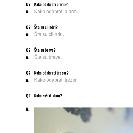
Q?
Kako odabrati alarm?
A.
Kako odabrati alarm.
Q?
Šta su cilindri?
A.
Šta su cilindri.
Q?
Šta su brave?
A.
Šta su brave.
Q?
Kako odabrati trezor?
A.
Kako odabrati trezor.
Q?
Kako zaštiti dom?
A.