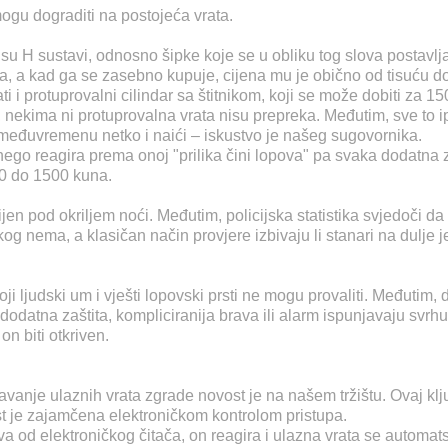
mogu dograditi na postojeća vrata.
u H sustavi, odnosno šipke koje se u obliku tog slova postavljaj
a, a kad ga se zasebno kupuje, cijena mu je obično od tisuću do
i i protuprovalni cilindar sa štitnikom, koji se može dobiti za 15
itu, nekima ni protuprovalna vrata nisu prepreka. Međutim, sve to
u međuvremenu netko i naići – iskustvo je našeg sugovornika.
nego reagira prema onoj "prilika čini lopova" pa svaka dodatna 
00 do 1500 kuna.
ijen pod okriljem noći. Međutim, policijska statistika svjedoči d
g nema, a klasičan način provjere izbivaju li stanari na dulje je
ji ljudski um i vješti lopovski prsti ne mogu provaliti. Međutim, 
datna zaštita, kompliciranija brava ili alarm ispunjavaju svrh
on biti otkriven.
učavanje ulaznih vrata zgrade novost je na našem tržištu. Ovaj kl
ost je zajamčena elektroničkom kontrolom pristupa.
dva od elektroničkog čitača, on reagira i ulazna vrata se automats