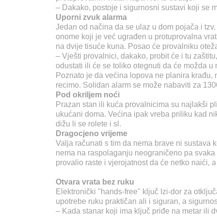
– Dakako, postoje i sigurnosni sustavi koji se 
Uporni zvuk alarma
Jedan od načina da se ulaz u dom pojača i tzv. s
onome koji je već ugrađen u protuprovalna vrat
na dvije tisuće kuna. Posao će provalniku otežat
– Vješti provalnici, dakako, probit će i tu zašt
odustati ili će se toliko otegnuti da će možda 
Poznato je da većina lopova ne planira krađu, 
recimo. Solidan alarm se može nabaviti za 13
Pod okriljem noći
Prazan stan ili kuća provalnicima su najlakši pl
ukućani doma. Većina ipak vreba priliku kad niko
dižu li se rolete i sl.
Dragocjeno vrijeme
Valja računati s tim da nema brave ni sustava ko
nema na raspolaganju neograničeno pa svaka do
provalio raste i vjerojatnost da će netko naići, a 
Otvara vrata bez ruku
Elektronički "hands-free" ključ Izi-dor za otklj
upotrebe ruku praktičan ali i siguran, a sigurn
– Kada stanar koji ima ključ priđe na metar ili 