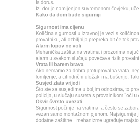
Isidorus.
Izi-dor je namijenjen suvremenom čovjeku, učen
Kako da dom bude sigurniji
Sigurnost ima cijenu
Količina sigurnosti u izravnoj je vezi s količ
provalniku, ali ozbiljnija prepreka bit će tek pr
Alarm lopov ne voli
Mehanička zaštita na vratima i prozorima najučin
alarm u svakom slučaju povećava rizik provalnik
Vrata ili barem brava
Ako nemamo za dobra protuprovalna vrata, nego 
lomljenje, a cilindrični uložak i na bušenje. Tako
Susjed zlata vrijedi
Što ste sa susjedima u boljim odnosima, to pr
policija, u slučaju susreta s provalnikom "oči u 
Okvir čvrsto uvezati
Sigurnost počinje na vratima, a često se zaborav
vezan samo montažnom pjenom. Najsigurnije je ka
dodatne zaštitne mehanizme ugrađuje majstor