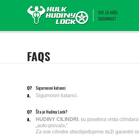
SVE ZA VAŠU
SIGURNOST
FAQS
Q?
Sigurnosni katanci
A.
Sigurnosni katanci.
Q?
Šta je Hudiny Lock?
A.
HUDINY CILINDRI
, su posebna vrsta cilindar
„auto-provala.“
Za ove cilindre obezbjeđujemo duži garantni rok