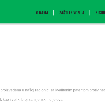
O NAMA
ZAŠTITE VOZILA
SIGUR
a proizvedena u našoj radionici sa kvalitenim patentom protiv ne
 kao i veliki broj zamijenskih dijelova.