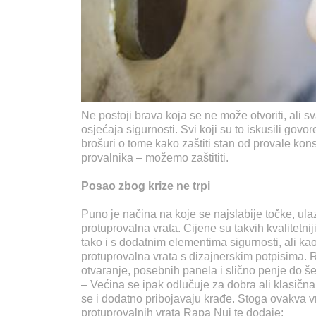
Ne postoji brava koja se ne može otvoriti, ali 
osjećaja sigurnosti. Svi koji su to iskusili go
brošuri o tome kako zaštiti stan od provale kons
provalnika – možemo zaštititi.
Posao zbog krize ne trpi
Puno je načina na koje se najslabije točke, ula
protuprovalna vrata. Cijene su takvih kvalitetn
tako i s dodatnim elementima sigurnosti, ali ka
protuprovalna vrata s dizajnerskim potpisima. 
otvaranje, posebnih panela i slično penje do š
– Većina se ipak odlučuje za dobra ali klasična
se i dodatno pribojavaju krađe. Stoga ovakva vr
protuprovalnih vrata Rapa Nui te dodaje: