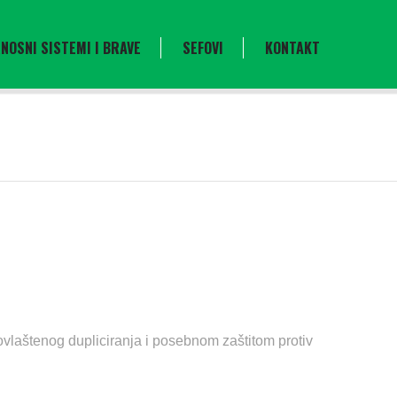
NOSNI SISTEMI I BRAVE
SEFOVI
KONTAKT
ovlaštenog dupliciranja i posebnom zaštitom protiv