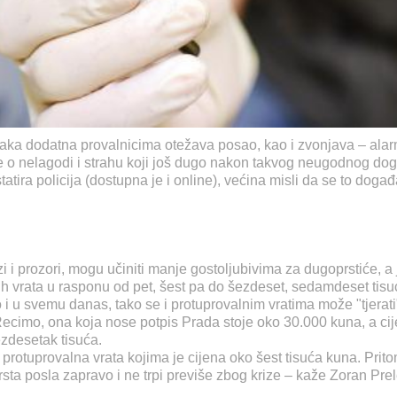
svaka dodatna provalnicima otežava posao, kao i zvonjava – alarm
vore o nelagodi i strahu koji još dugo nakon takvog neugodnog do
tatira policija (dostupna je i online), većina misli da se to doga
zi i prozori, mogu učiniti manje gostoljubivima za dugoprstiće, 
ijih vrata u rasponu od pet, šest pa do šezdeset, sedamdeset tisu
o i u svemu danas, tako se i protuprovalnim vratima može "tjera
Recimo, ona koja nose potpis Prada stoje oko 30.000 kuna, a cij
ezdesetak tisuća.
 protuprovalna vrata kojima je cijena oko šest tisuća kuna. Prito
sta posla zapravo i ne trpi previše zbog krize – kaže Zoran Prel