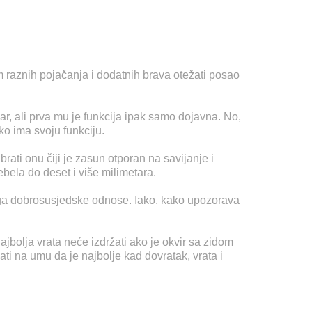
m raznih pojačanja i dodatnih brava otežati posao
var, ali prva mu je funkcija ipak samo dojavna. No,
ko ima svoju funkciju.
ti onu čiji je zasun otporan na savijanje i
debela do deset i više milimetara.
toga dobrosusjedske odnose. Iako, kako upozorava
ajbolja vrata neće izdržati ako je okvir sa zidom
ti na umu da je najbolje kad dovratak, vrata i