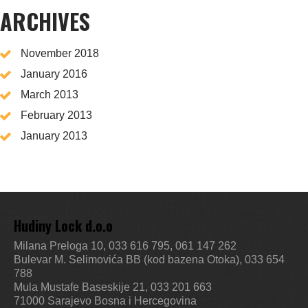
ARCHIVES
November 2018
January 2016
March 2013
February 2013
January 2013
Hudiny Lock d.o.o
Milana Preloga 10, 033 616 795, 061 147 262
Bulevar M. Selimovića BB (kod bazena Otoka), 033 654
788
Mula Mustafe Baseskije 21, 033 201 663
71000 Sarajevo
Bosna i Hercegovina