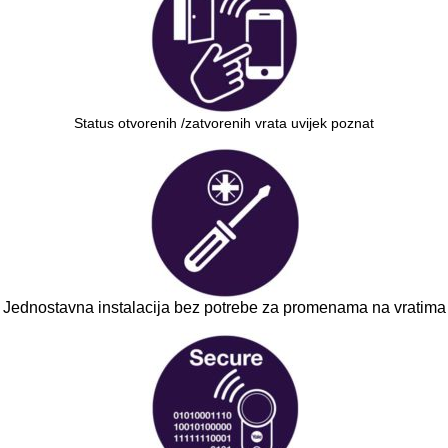
Status otvorenih /zatvorenih vrata uvijek poznat
Jednostavna instalacija bez potrebe za promenama na vratima