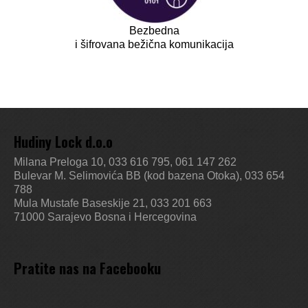
Bezbedna
i šifrovana bežična komunikacija
Hudiny Lock d.o.o
Milana Preloga 10, 033 616 795, 061 147 262
Bulevar M. Selimovića BB (kod bazena Otoka), 033 654
788
Mula Mustafe Baseskije 21, 033 201 663
71000 Sarajevo
Bosna i Hercegovina
Pratite nas na Facebooku